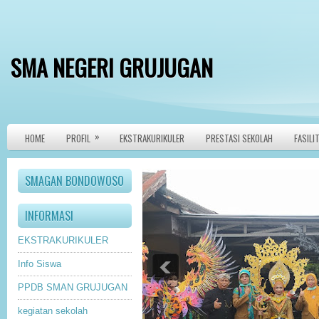
SMA NEGERI GRUJUGAN
»
HOME
PROFIL
EKSTRAKURIKULER
PRESTASI SEKOLAH
FASILI
SMAGAN BONDOWOSO
INFORMASI
EKSTRAKURIKULER
Info Siswa
PPDB SMAN GRUJUGAN
kegiatan sekolah