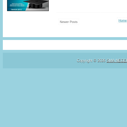
Home
Newer Posts
Copyright ©
2026
SMA NEGE