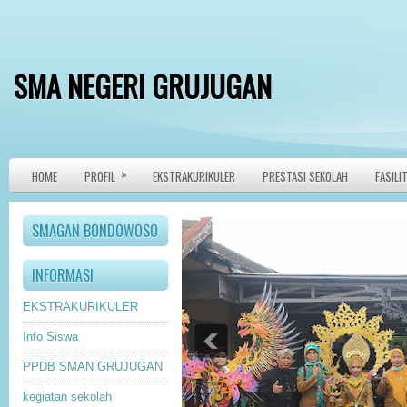
SMA NEGERI GRUJUGAN
»
HOME
PROFIL
EKSTRAKURIKULER
PRESTASI SEKOLAH
FASILI
SMAGAN BONDOWOSO
INFORMASI
EKSTRAKURIKULER
Info Siswa
PPDB SMAN GRUJUGAN
kegiatan sekolah