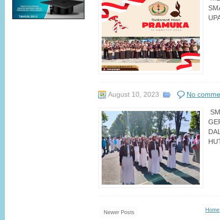
SM
UPA
August 10, 2023
No comme
SM
GE
DA
HUT
Home
Newer Posts