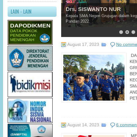
Drs. SISWANTO NUR
LAIN - LAIN
Kepala SMA Negeri Grujugan dalam ke
Pandan 2022.
August 17, 2023
No comme
DA
KE
GR
BE
KE
SM
AN
PET
August 14, 2023
6 commen
ME