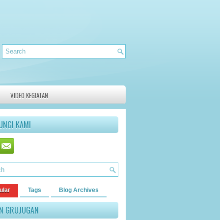
VIDEO KEGIATAN
UNGI KAMI
ular
Tags
Blog Archives
N GRUJUGAN