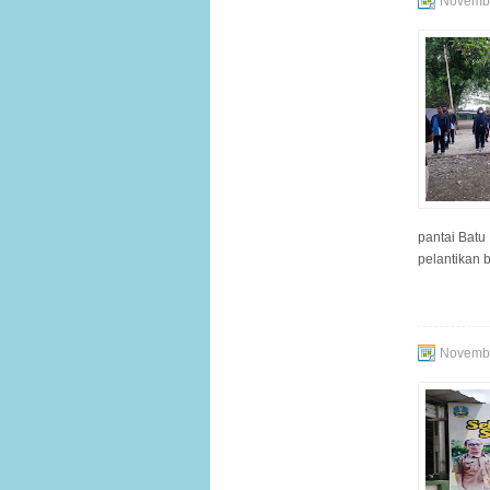
Novembe
pantai Batu
pelantikan b
Novembe