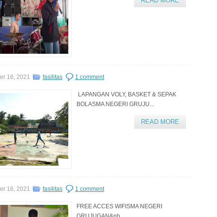
READ MORE
r 16, 2021
fasilitas
1 comment
LAPANGAN VOLY, BASKET & SEPAK
BOLASMA NEGERI GRUJU...
READ MORE
r 16, 2021
fasilitas
1 comment
FREE ACCES WIFISMA NEGERI
GRUJUGAN&nb...