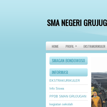
SMA NEGERI GRUJU
»
HOME
PROFIL
EKSTRAKURIKULER
SMAGAN BONDOWOSO
INFORMASI
EKSTRAKURIKULER
Info Siswa
PPDB SMAN GRUJUGAN
kegiatan sekolah