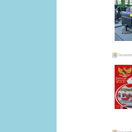
Novembe