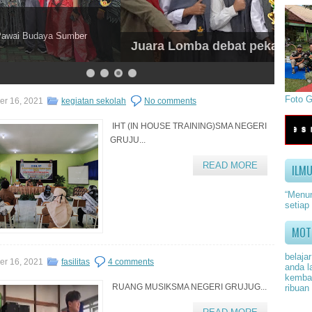
 Lomba debat pekan bahasa 2022
Foto 
r 16, 2021
kegiatan sekolah
No comments
IHT (IN HOUSE TRAINING)SMA NEGERI
SELAMAT DATANG di Website Resmi SMA
GRUJU...
READ MORE
ILM
“Menun
setiap
MOT
belaja
r 16, 2021
fasilitas
4 comments
anda l
kembal
RUANG MUSIKSMA NEGERI GRUJUG...
ribuan