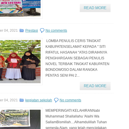
READ MORE
r 04, 2021
Prestasi
No comments
LOMBA PENULIS CERIS TINGKAT
KABUPATENSELAMAT KEPADA " SITI
RIFATUL HASANAH "ATAS DIRAIHNYA
PENGHARGAAN SEBAGAI PENULIS
NOVEL TERBAIK TINGKAT KABUPATEN
BONDOWOSO DALAM RANGKA
PENTAS SENI PAI 2...
READ MORE
r 04, 2021
kegiatan sekolah
No comments
MEMPERINGATI KELAHIRANNabi
Muhammad Shallallahu 'Alaihi Wa
SallamBismillah....Alhamdulillah Tuhan
semesta Alam, yang telah menciptakan