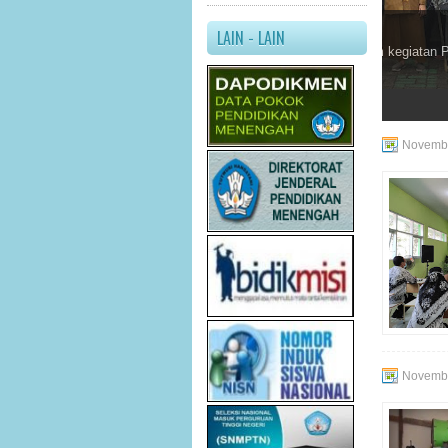
LAIN - LAIN
Juara
1
2
3
4
Novembe
Novembe