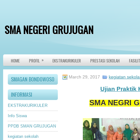
SMA NEGERI GRUJUGAN
»
HOME
PROFIL
EKSTRAKURIKULER
PRESTASI SEKOLAH
FASILI
March 29, 2017
kegiatan sekol
SMAGAN BONDOWOSO
Ujian Praktik 
INFORMASI
SMA NEGRI 
EKSTRAKURIKULER
Info Siswa
PPDB SMAN GRUJUGAN
kegiatan sekolah