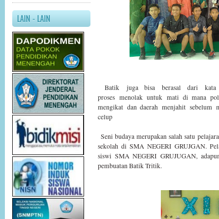
LAIN - LAIN
Batik
juga bisa
berasal dari
kata
proses
menolak
untuk
mati
di mana
po
mengikat
dan daerah
menjahit
sebelum
celup
Seni budaya merupakan salah satu pelajara
sekolah di SMA NEGERI GRUJGAN. Pelajar
siswi SMA NEGERI GRUJUGAN, adapun t
pembuatan Batik Tritik.