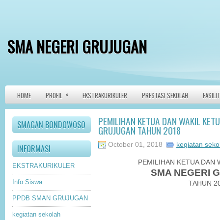
SMA NEGERI GRUJUGAN
»
HOME
PROFIL
EKSTRAKURIKULER
PRESTASI SEKOLAH
FASILI
PEMILIHAN KETUA DAN WAKIL KETU
SMAGAN BONDOWOSO
GRUJUGAN TAHUN 2018
October 01, 2018
kegiatan seko
INFORMASI
PEMILIHAN KETUA DAN 
EKSTRAKURIKULER
SMA NEGERI 
Info Siswa
TAHUN 2
PPDB SMAN GRUJUGAN
kegiatan sekolah