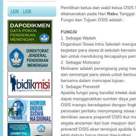
Pemilihan ketua dan wakil ketua OSIS
LAIN - LAIN
dilaksanakan pada Hari
Rabu
Tanggal
Fungsi dan Tujuan OSIS adalah :
FUNGSI
1. Sebagai Wadah
Organisasi Siswa Intra Sekolah merup
kegiatan para siswa di sekolah bersa
lain untuk mendukung tercapainya pe
2. Sebagai Motivator
Motivator adalah perangsang yang men
dan semangat para siswa untuk berbu
bersama dalam mencapai tujuan.
3. Sebagai Preventif
Apabila fungsi yang bersifat intelek da
dapat menggerakkan sumber daya yang
OSIS mampu beradaptasi dengan lingk
persoalan perilaku menyimpang siswa
demikian secara prepentif OSIS ikut 
segala ancaman dari luar maupun dari
preventif OSIS akan terwujud apabila 
lebih dahulu harus dapat diwujudkan